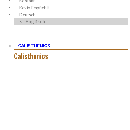
Kontakt
Kevin Empfiehlt
Deutsch
Englisch
CALISTHENICS
Calisthenics
Calisthenics ist neben Ancestral Health und Ernährung, der
Grundstein um den mein Blog herum aufgebaut ist. Es ist
viel mehr als nur Kraft und der Start mit
Körpergewichtstraining ist nicht so schwer, wie man zu
aller erst denkt.
In dieser Kategorie findest Du alles hierüber – die besten
Bodyweight Übungen, coole Workouts zum Ausprobieren,
Tipps für Beginner, oder ganz einfach meine Meinung zu
wichtigen Themen.