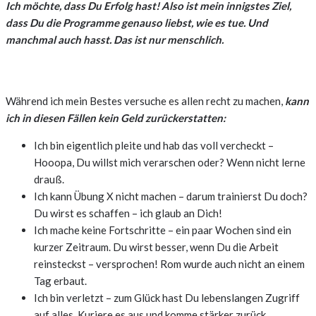
Ich möchte, dass Du Erfolg hast! Also ist mein innigstes Ziel,
dass Du die Programme genauso liebst, wie es tue. Und
manchmal auch hasst. Das ist nur menschlich.
Während ich mein Bestes versuche es allen recht zu machen,
kann
ich in diesen Fällen kein Geld zurückerstatten:
Ich bin eigentlich pleite und hab das voll vercheckt –
Hooopa, Du willst mich verarschen oder? Wenn nicht lerne
drauß.
Ich kann Übung X nicht machen – darum trainierst Du doch?
Du wirst es schaffen – ich glaub an Dich!
Ich mache keine Fortschritte – ein paar Wochen sind ein
kurzer Zeitraum. Du wirst besser, wenn Du die Arbeit
reinsteckst – versprochen! Rom wurde auch nicht an einem
Tag erbaut.
Ich bin verletzt – zum Glück hast Du lebenslangen Zugriff
auf alles. Kuriere es aus und komme stärker zurück.