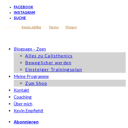
FACEBOOK
INSTAGRAM
SUCHE
Copyright by
Kevin Jühlke
| My
Terms
and
Privacy
Blogpage – Zeen
Alles zu Calisthenics
Beweglicher werden
Einsteiger Trainingsplan
Meine Programme
Zum Shop
Kontakt
Coaching
Über mich
Kevin Empfiehlt
Abonnieren