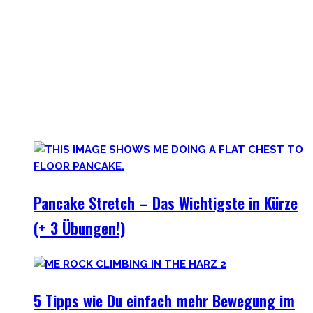
auf der dunklen Seite von qualitativer Beweglichkeit.
Pancakes, Bridges und Spagate erwarten Dich in dieser
Welt!
Hier findest Du praktische Tipps, zielführende Workouts,
die Theorie hinter Flexibilität und No-Bullshit Rat – ohne
die langweiligen Dehnungen, die Deine Mutter im Aerobic
Kurs macht.
Pancake Stretch – Das Wichtigste in Kürze
(+ 3 Übungen!)
5 Tipps wie Du einfach mehr Bewegung im