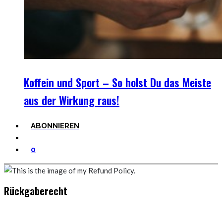
Koffein und Sport – So holst Du das Meiste
aus der Wirkung raus!
ABONNIEREN
0
Rückgaberecht
Zufrieden - zu 100%!