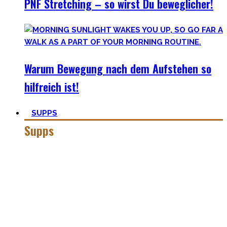
PNF Stretching – so wirst Du beweglicher!
Warum Bewegung nach dem Aufstehen so
hilfreich ist!
SUPPS
Supps
Jeder in der Fitnesswelt wird früher über später über
Supplements stolpern und in das Querfeuer des Marketings
in dieser Industrie geraten.
Anfangs mögen viele Supplements mit waghalsigen Namen,
wie Kreatinmonohydrat oder L-Arginine überwältigend
scheinen. Außerdem hilft der ganze Marketingbullshit auch