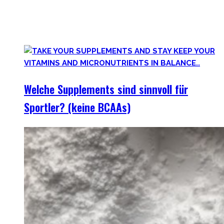
weniger. Darum findest Du hier wirklich hilfreiche,
wissenschaftlich-erwiesen sinnvolle
Nahrungsergänzungsmittel für Deine gesamte Gesundheit.
Welche Supplements sind sinnvoll für
Sportler? (keine BCAAs)