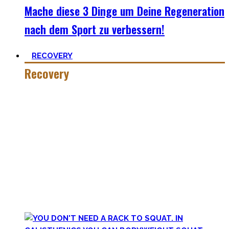
Mache diese 3 Dinge um Deine Regeneration
nach dem Sport zu verbessern!
RECOVERY
Recovery
Wer hart trainiert, muss auch hart recovern.
Die Meisten sehen nur einen Teil der Medallie und
vergessen Erholung. Schlaf heutzutage ist teilweise uncool,
oder etwas was man tun kann wenn man tod ist. #fomo
Lass uns diese Einstellung überdenken und Schlaf erneut
priorisieren, sowie andere Erholungsmethoden wie
Ernährung, Bewegung und Stress verbessern. Deine
Gesundheit wird Dir danken!