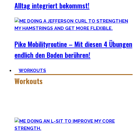
Alltag integriert bekommst!
Pike Mobilityroutine – Mit diesen 4 Übungen
endlich den Boden berühren!
WORKOUTS
Workouts
Es gibt das Sprichwort: ‚
Nothing wrong with getting strong
‚.
Vollkommen korrekt meiner Meinung nach! Kräftiger
werden schadet nie.