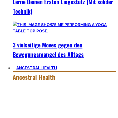
Lerne Deinen Ersten Liegestütz (Mit solider
Technik)
3 vielseitige Moves gegen den
Bewegungsmangel des Alltags
ANCESTRAL HEALTH
Ancestral Health
Gesund zu leben ist eine lebenslange, niemals endende
Aufgabe – und eine sehr individuelle. Man lernt immer mehr
dazu auf seiner Lernreise.
Was jedoch hilft ist es zurückzublicken – wie unsere