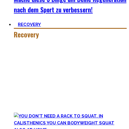
nach dem Sport zu verbessern!
RECOVERY
Recovery
Wer hart trainiert, muss auch hart recovern.
Die Meisten sehen nur einen Teil der Medallie und
vergessen Erholung. Schlaf heutzutage ist teilweise uncool,
oder etwas was man tun kann wenn man tod ist. #fomo
Lass uns diese Einstellung überdenken und Schlaf erneut
priorisieren, sowie andere Erholungsmethoden wie
Ernährung, Bewegung und Stress verbessern. Deine
Gesundheit wird Dir danken!