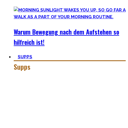
Warum Bewegung nach dem Aufstehen so
hilfreich ist!
SUPPS
Supps
Jeder in der Fitnesswelt wird früher über später über
Supplements stolpern und in das Querfeuer des Marketings
in dieser Industrie geraten.
Anfangs mögen viele Supplements mit waghalsigen Namen,
wie Kreatinmonohydrat oder L-Arginine überwältigend
scheinen. Außerdem hilft der ganze Marketingbullshit auch
weniger. Darum findest Du hier wirklich hilfreiche,