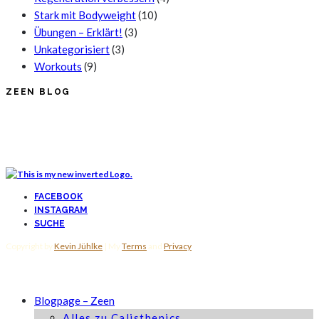
Stark mit Bodyweight
(10)
Übungen – Erklärt!
(3)
Unkategorisiert
(3)
Workouts
(9)
ZEEN BLOG
FACEBOOK
INSTAGRAM
SUCHE
Copyright by
Kevin Jühlke
| My
Terms
and
Privacy
Blogpage – Zeen
Alles zu Calisthenics