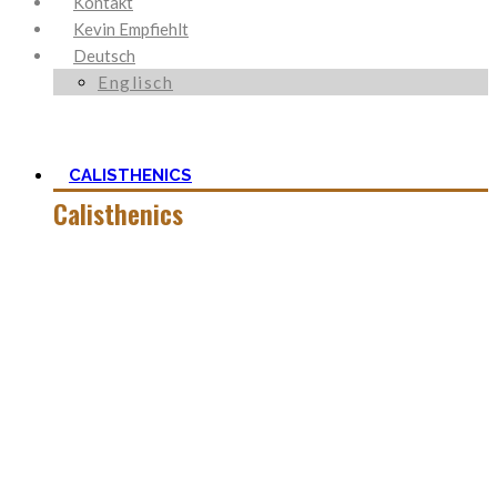
Kontakt
Kevin Empfiehlt
Deutsch
Englisch
CALISTHENICS
Calisthenics
Calisthenics ist neben Ancestral Health und Ernährung, der
Grundstein um den mein Blog herum aufgebaut ist. Es ist
viel mehr als nur Kraft und der Start mit
Körpergewichtstraining ist nicht so schwer, wie man zu
aller erst denkt.
In dieser Kategorie findest Du alles hierüber – die besten
Bodyweight Übungen, coole Workouts zum Ausprobieren,
Tipps für Beginner, oder ganz einfach meine Meinung zu
wichtigen Themen.