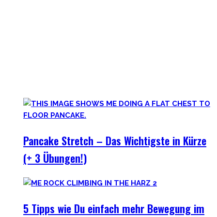
auf der dunklen Seite von qualitativer Beweglichkeit.
Pancakes, Bridges und Spagate erwarten Dich in dieser
Welt!
Hier findest Du praktische Tipps, zielführende Workouts,
die Theorie hinter Flexibilität und No-Bullshit Rat – ohne
die langweiligen Dehnungen, die Deine Mutter im Aerobic
Kurs macht.
Pancake Stretch – Das Wichtigste in Kürze
(+ 3 Übungen!)
5 Tipps wie Du einfach mehr Bewegung im