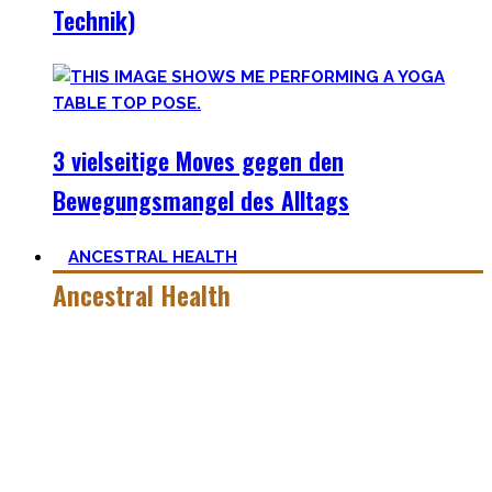
Technik)
3 vielseitige Moves gegen den
Bewegungsmangel des Alltags
ANCESTRAL HEALTH
Ancestral Health
Gesund zu leben ist eine lebenslange, niemals endende
Aufgabe – und eine sehr individuelle. Man lernt immer mehr
dazu auf seiner Lernreise.
Was jedoch hilft ist es zurückzublicken – wie unsere
Vorfahren und der Mensch als Rasse seit Äonen gelebt hat.