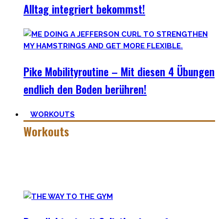
Alltag integriert bekommst!
Pike Mobilityroutine – Mit diesen 4 Übungen
endlich den Boden berühren!
WORKOUTS
Workouts
Es gibt das Sprichwort: ‚
Nothing wrong with getting strong
‚.
Vollkommen korrekt meiner Meinung nach! Kräftiger
werden schadet nie.