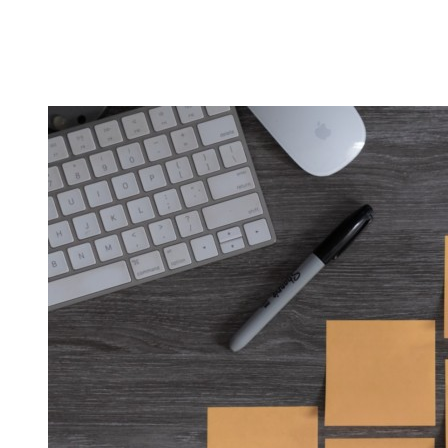
Es gibt das Sprichwort: ‚
Nothing wrong with getting strong
‚.
Vollkommen korrekt meiner Meinung nach! Kräftiger
werden schadet nie.