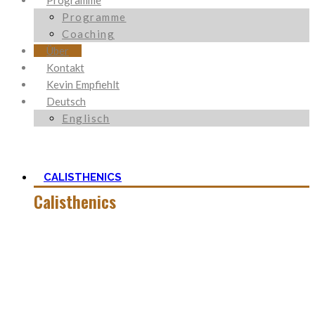
Programme
Programme
Coaching
Über
Kontakt
Kevin Empfiehlt
Deutsch
Englisch
CALISTHENICS
Calisthenics
Calisthenics ist neben Ancestral Health und Ernährung, der
Grundstein um den mein Blog herum aufgebaut ist. Es ist
viel mehr als nur Kraft und der Start mit
Körpergewichtstraining ist nicht so schwer, wie man zu
aller erst denkt.