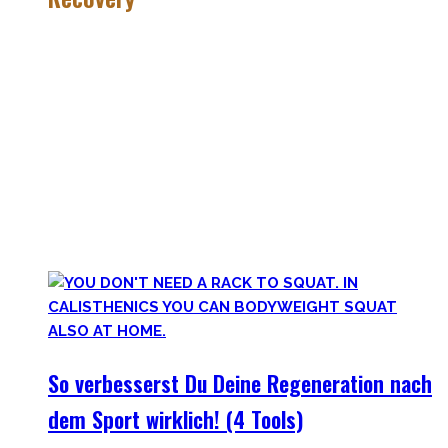
Wer hart trainiert, muss auch hart recovern.
Die Meisten sehen nur einen Teil der Medallie und
vergessen Erholung. Schlaf heutzutage ist teilweise uncool,
oder etwas was man tun kann wenn man tod ist. #fomo
Lass uns diese Einstellung überdenken und Schlaf erneut
priorisieren, sowie andere Erholungsmethoden wie
Ernährung, Bewegung und Stress verbessern. Deine
Gesundheit wird Dir danken!
So verbesserst Du Deine Regeneration nach
dem Sport wirklich! (4 Tools)