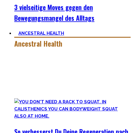
3 vielseitige Moves gegen den
Bewegungsmangel des Alltags
ANCESTRAL HEALTH
Ancestral Health
Gesund zu leben ist eine lebenslange, niemals endende
Aufgabe – und eine sehr individuelle. Man lernt immer mehr
dazu auf seiner Lernreise.
Was jedoch hilft ist es zurückzublicken – wie unsere
Vorfahren und der Mensch als Rasse seit Äonen gelebt hat.
So verbesserst Du Deine Regeneration nach