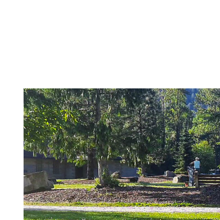
Pancakes, Bridges und Spagate erwarten Dich in dieser
Welt!
Hier findest Du praktische Tipps, zielführende Workouts,
die Theorie hinter Flexibilität und No-Bullshit Rat – ohne
die langweiligen Dehnungen, die Deine Mutter im Aerobic
Kurs macht.