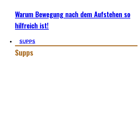
Warum Bewegung nach dem Aufstehen so
hilfreich ist!
SUPPS
Supps
Jeder in der Fitnesswelt wird früher über später über
Supplements stolpern und in das Querfeuer des Marketings
in dieser Industrie geraten.
Anfangs mögen viele Supplements mit waghalsigen Namen,
wie Kreatinmonohydrat oder L-Arginine überwältigend
scheinen. Außerdem hilft der ganze Marketingbullshit auch
weniger. Darum findest Du hier wirklich hilfreiche,
wissenschaftlich-erwiesen sinnvolle
Nahrungsergänzungsmittel für Deine gesamte Gesundheit.