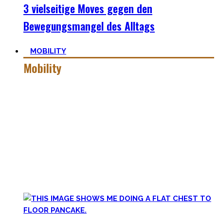
3 vielseitige Moves gegen den
Bewegungsmangel des Alltags
MOBILITY
Mobility
Mobiler zu werden ist eine Lernreise – geselle Dich zu mir
auf der dunklen Seite von qualitativer Beweglichkeit.
Pancakes, Bridges und Spagate erwarten Dich in dieser
Welt!
Hier findest Du praktische Tipps, zielführende Workouts,
die Theorie hinter Flexibilität und No-Bullshit Rat – ohne
die langweiligen Dehnungen, die Deine Mutter im Aerobic
Kurs macht.