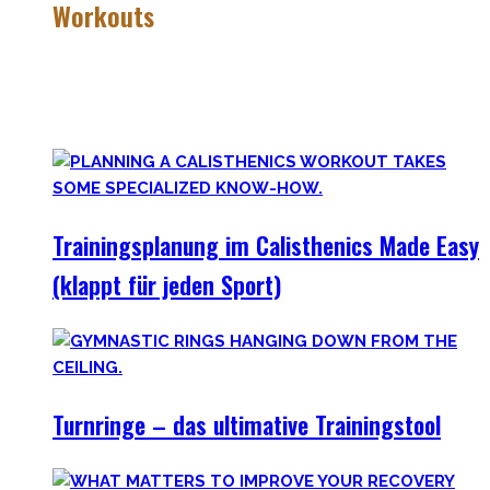
Workouts
Es gibt das Sprichwort: ‚
Nothing wrong with getting strong
‚.
Vollkommen korrekt meiner Meinung nach! Kräftiger
werden schadet nie.
Trainingsplanung im Calisthenics Made Easy
(klappt für jeden Sport)
Turnringe – das ultimative Trainingstool