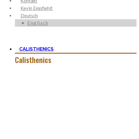
Kontakt
Kevin Empfiehlt
Deutsch
Englisch
CALISTHENICS
Calisthenics
Calisthenics ist neben Ancestral Health und Ernährung, der
Grundstein um den mein Blog herum aufgebaut ist. Es ist
viel mehr als nur Kraft und der Start mit
Körpergewichtstraining ist nicht so schwer, wie man zu
aller erst denkt.
In dieser Kategorie findest Du alles hierüber – die besten
Bodyweight Übungen, coole Workouts zum Ausprobieren,
Tipps für Beginner, oder ganz einfach meine Meinung zu
wichtigen Themen.