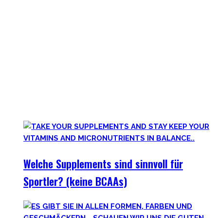
Jeder in der Fitnesswelt wird früher über später über
Supplements stolpern und in das Querfeuer des Marketings
in dieser Industrie geraten.
Anfangs mögen viele Supplements mit waghalsigen Namen,
wie Kreatinmonohydrat oder L-Arginine überwältigend
scheinen. Außerdem hilft der ganze Marketingbullshit auch
weniger. Darum findest Du hier wirklich hilfreiche,
wissenschaftlich-erwiesen sinnvolle
Nahrungsergänzungsmittel für Deine gesamte Gesundheit.
Welche Supplements sind sinnvoll für
Sportler? (keine BCAAs)