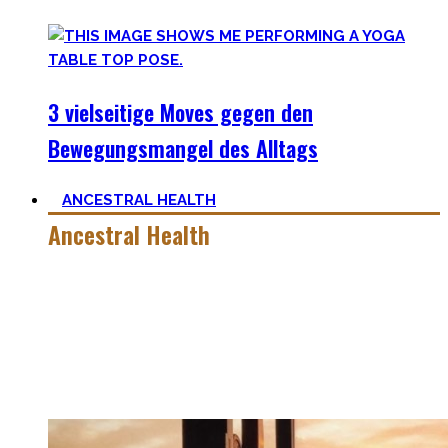
3 vielseitige Moves gegen den
Bewegungsmangel des Alltags
ANCESTRAL HEALTH
Ancestral Health
Gesund zu leben ist eine lebenslange, niemals endende
Aufgabe – und eine sehr individuelle. Man lernt immer mehr
dazu auf seiner Lernreise.
Was jedoch hilft ist es zurückzublicken – wie unsere
Vorfahren und der Mensch als Rasse seit Äonen gelebt hat.