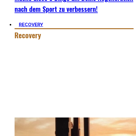
nach dem Sport zu verbessern!
RECOVERY
Recovery
Wer hart trainiert, muss auch hart recovern.
Die Meisten sehen nur einen Teil der Medallie und
vergessen Erholung. Schlaf heutzutage ist teilweise uncool,
oder etwas was man tun kann wenn man tod ist. #fomo
Lass uns diese Einstellung überdenken und Schlaf erneut
priorisieren, sowie andere Erholungsmethoden wie
Ernährung, Bewegung und Stress verbessern. Deine
Gesundheit wird Dir danken!