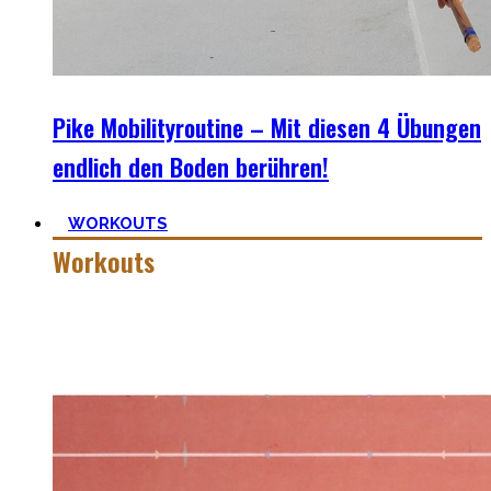
Pike Mobilityroutine – Mit diesen 4 Übungen
endlich den Boden berühren!
WORKOUTS
Workouts
Es gibt das Sprichwort: ‚
Nothing wrong with getting strong
‚.
Vollkommen korrekt meiner Meinung nach! Kräftiger
werden schadet nie.