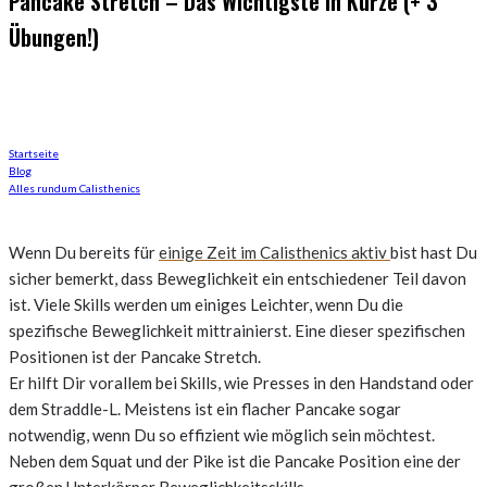
Pancake Stretch – Das Wichtigste in Kürze (+ 3
Übungen!)
Hat wer Pancakes gesagt?!
Startseite
Blog
Alles rundum Calisthenics
Wenn Du bereits für
einige Zeit im Calisthenics aktiv
bist hast Du
sicher bemerkt, dass Beweglichkeit ein entschiedener Teil davon
ist. Viele Skills werden um einiges Leichter, wenn Du die
spezifische Beweglichkeit mittrainierst. Eine dieser spezifischen
Positionen ist der Pancake Stretch.
Er hilft Dir vorallem bei Skills, wie Presses in den Handstand oder
dem Straddle-L. Meistens ist ein flacher Pancake sogar
notwendig, wenn Du so effizient wie möglich sein möchtest.
Neben dem Squat und der Pike ist die Pancake Position eine der
großen Unterkörper Beweglichkeitsskills.