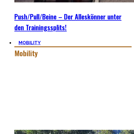
Push/Pull/Beine – Der Alleskönner unter
den Trainingssplits!
MOBILITY
Mobility
Mobiler zu werden ist eine Lernreise – geselle Dich zu mir
auf der dunklen Seite von qualitativer Beweglichkeit.
Pancakes, Bridges und Spagate erwarten Dich in dieser
Welt!
Hier findest Du praktische Tipps, zielführende Workouts,
die Theorie hinter Flexibilität und No-Bullshit Rat – ohne
die langweiligen Dehnungen, die Deine Mutter im Aerobic
Kurs macht.