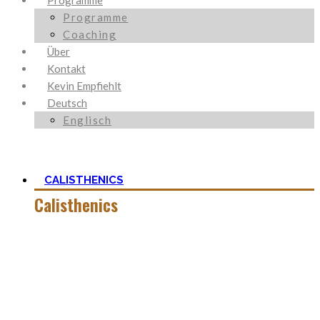
Programme
Programme
Coaching
Über
Kontakt
Kevin Empfiehlt
Deutsch
Englisch
CALISTHENICS
Calisthenics
Calisthenics ist neben Ancestral Health und Ernährung, der
Grundstein um den mein Blog herum aufgebaut ist. Es ist
viel mehr als nur Kraft und der Start mit
Körpergewichtstraining ist nicht so schwer, wie man zu
aller erst denkt.