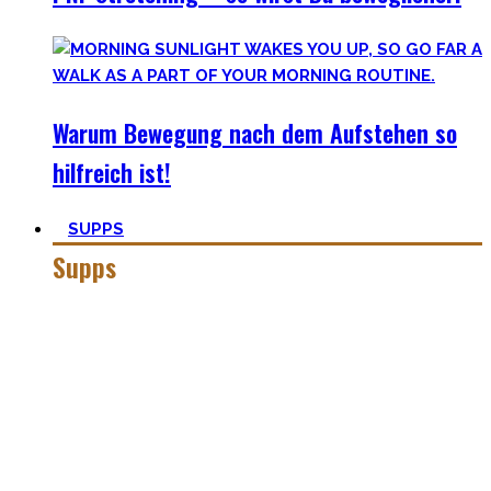
Warum Bewegung nach dem Aufstehen so
hilfreich ist!
SUPPS
Supps
Jeder in der Fitnesswelt wird früher über später über
Supplements stolpern und in das Querfeuer des Marketings
in dieser Industrie geraten.
Anfangs mögen viele Supplements mit waghalsigen Namen,
wie Kreatinmonohydrat oder L-Arginine überwältigend
scheinen. Außerdem hilft der ganze Marketingbullshit auch