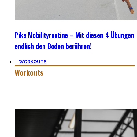
Pike Mobilityroutine – Mit diesen 4 Übungen
endlich den Boden berühren!
WORKOUTS
Workouts
Es gibt das Sprichwort: ‚
Nothing wrong with getting strong
‚.
Vollkommen korrekt meiner Meinung nach! Kräftiger
werden schadet nie.