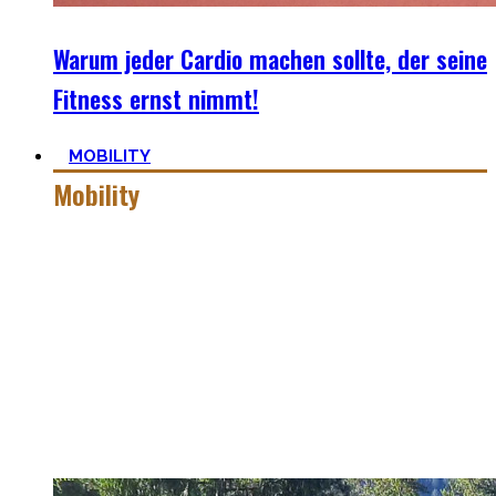
Warum jeder Cardio machen sollte, der seine
Fitness ernst nimmt!
MOBILITY
Mobility
Mobiler zu werden ist eine Lernreise – geselle Dich zu mir
auf der dunklen Seite von qualitativer Beweglichkeit.
Pancakes, Bridges und Spagate erwarten Dich in dieser
Welt!
Hier findest Du praktische Tipps, zielführende Workouts,
die Theorie hinter Flexibilität und No-Bullshit Rat – ohne
die langweiligen Dehnungen, die Deine Mutter im Aerobic
Kurs macht.