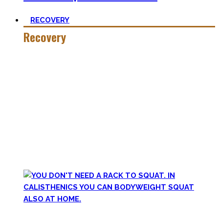
RECOVERY
Recovery
Wer hart trainiert, muss auch hart recovern.
Die Meisten sehen nur einen Teil der Medallie und
vergessen Erholung. Schlaf heutzutage ist teilweise uncool,
oder etwas was man tun kann wenn man tod ist. #fomo
Lass uns diese Einstellung überdenken und Schlaf erneut
priorisieren, sowie andere Erholungsmethoden wie
Ernährung, Bewegung und Stress verbessern. Deine
Gesundheit wird Dir danken!