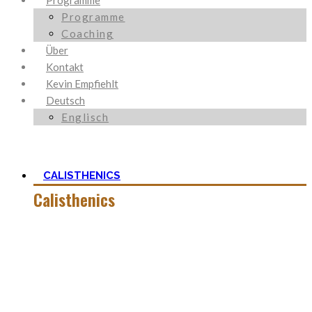
Programme
Programme
Coaching
Über
Kontakt
Kevin Empfiehlt
Deutsch
Englisch
CALISTHENICS
Calisthenics
Calisthenics ist neben Ancestral Health und Ernährung, der
Grundstein um den mein Blog herum aufgebaut ist. Es ist
viel mehr als nur Kraft und der Start mit
Körpergewichtstraining ist nicht so schwer, wie man zu
aller erst denkt.