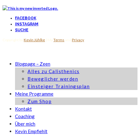
FACEBOOK
INSTAGRAM
SUCHE
Copyright by
Kevin Jühlke
| My
Terms
and
Privacy
Blogpage – Zeen
Alles zu Calisthenics
Beweglicher werden
Einsteiger Trainingsplan
Meine Programme
Zum Shop
Kontakt
Coaching
Über mich
Kevin Empfiehlt