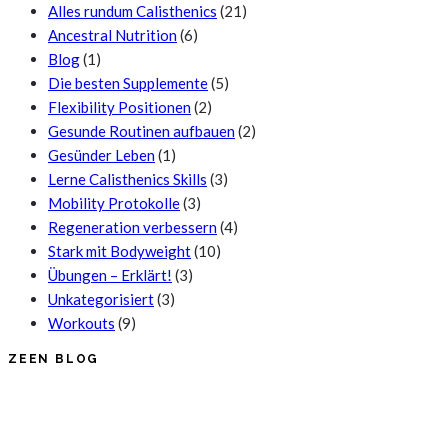
Alles rundum Calisthenics
(21)
Ancestral Nutrition
(6)
Blog
(1)
Die besten Supplemente
(5)
Flexibility Positionen
(2)
Gesunde Routinen aufbauen
(2)
Gesünder Leben
(1)
Lerne Calisthenics Skills
(3)
Mobility Protokolle
(3)
Regeneration verbessern
(4)
Stark mit Bodyweight
(10)
Übungen – Erklärt!
(3)
Unkategorisiert
(3)
Workouts
(9)
ZEEN BLOG