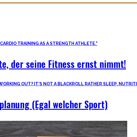
llkommen korrekt meiner Meinung nach! Kräftiger werden schadet nie
e, der seine Fitness ernst nimmt!
splanung (Egal welcher Sport)