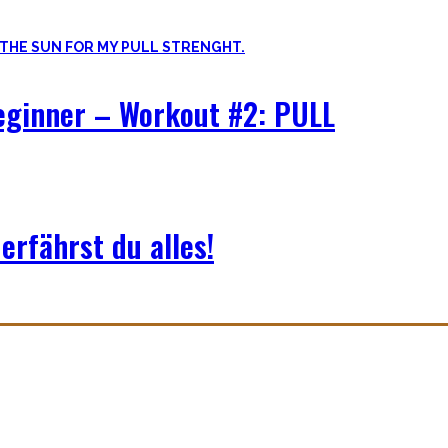
Beginner – Workout #2: PULL
erfährst du alles!
uf der dunklen Seite von qualitativer Beweglichkeit. Pancakes, Bridg