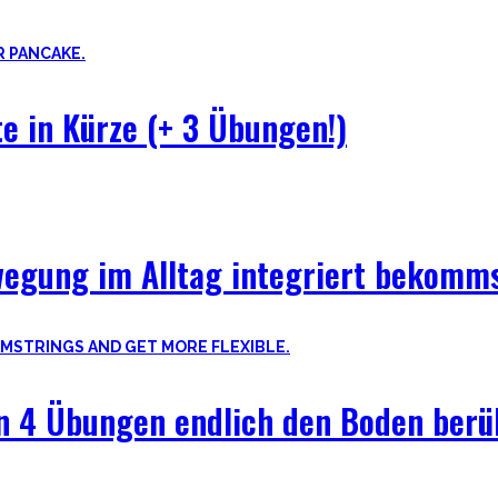
 Theorie hinter Flexibilität und No-Bullshit Rat – ohne die langweil
e in Kürze (+ 3 Übungen!)
wegung im Alltag integriert bekomms
en 4 Übungen endlich den Boden berü