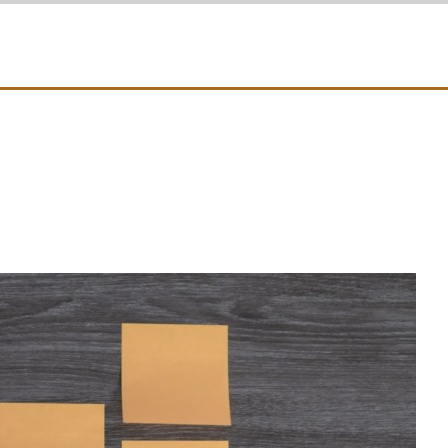
rundstein um den mein Blog herum aufgebaut ist. Es ist viel mehr als
 Bodyweight Übungen, coole Workouts zum Ausprobieren, Tipps für Be