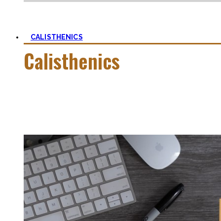
CALISTHENICS
Calisthenics
Calisthenics ist neben Ancestral Health und Ernährung, der G
so schwer, wie man zu aller erst denkt.
In dieser Kategorie findest Du alles hierüber – die besten