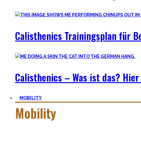
Calisthenics Trainingsplan für 
Calisthenics – Was ist das? Hier 
MOBILITY
Mobility
Mobiler zu werden ist eine Lernreise – geselle Dich zu mir a