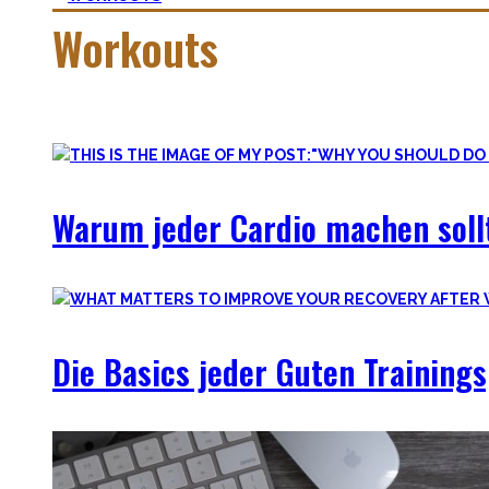
Workouts
Es gibt das Sprichwort: ‚
Nothing wrong with getting strong
‚. Vo
Warum jeder Cardio machen sollt
Die Basics jeder Guten Training