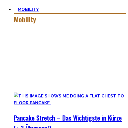
MOBILITY
Mobility
Mobiler zu werden ist eine Lernreise – geselle Dich zu mir
auf der dunklen Seite von qualitativer Beweglichkeit.
Pancakes, Bridges und Spagate erwarten Dich in dieser
Welt!
Hier findest Du praktische Tipps, zielführende Workouts,
die Theorie hinter Flexibilität und No-Bullshit Rat – ohne
die langweiligen Dehnungen, die Deine Mutter im Aerobic
Kurs macht.
Pancake Stretch – Das Wichtigste in Kürze