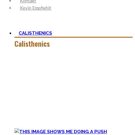
Kontakt
Kevin Empfiehlt
CALISTHENICS
Calisthenics
Calisthenics ist neben Ancestral Health und Ernährung, der
Grundstein um den mein Blog herum aufgebaut ist. Es ist
viel mehr als nur Kraft und der Start mit
Körpergewichtstraining ist nicht so schwer, wie man zu
aller erst denkt.
In dieser Kategorie findest Du alles hierüber – die besten
Bodyweight Übungen, coole Workouts zum Ausprobieren,
Tipps für Beginner, oder ganz einfach meine Meinung zu
wichtigen Themen.