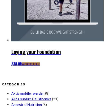
Laying your Foundation
$
39,99
WEITERLESEN
CATEGORIES
Aktiv mobiler werden
(8)
Alles rundum Calisthenics
(21)
Ancestral Nutrition
(6)