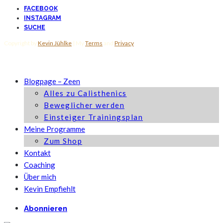
FACEBOOK
INSTAGRAM
SUCHE
Copyright by
Kevin Jühlke
| My
Terms
and
Privacy
Blogpage – Zeen
Alles zu Calisthenics
Beweglicher werden
Einsteiger Trainingsplan
Meine Programme
Zum Shop
Kontakt
Coaching
Über mich
Kevin Empfiehlt
Abonnieren