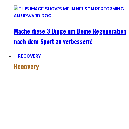
Mache diese 3 Dinge um Deine Regeneration
nach dem Sport zu verbessern!
RECOVERY
Recovery
Wer hart trainiert, muss auch hart recovern.
Die Meisten sehen nur einen Teil der Medallie und
vergessen Erholung. Schlaf heutzutage ist teilweise uncool,
oder etwas was man tun kann wenn man tod ist. #fomo
Lass uns diese Einstellung überdenken und Schlaf erneut
priorisieren, sowie andere Erholungsmethoden wie