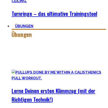
Turnringe – das ultimative Trainingstool
ÜBUNGEN
Übungen
Calisthenics besteht aus vielen verschiedenen Übungen &
Skills. Daher ist es sehr wichtig die grundlegenden
Mechaniken der einzelnen Bewegungen zu meistern – für
bessere Workoutplanung und Erfolge.
Lerne Deinen ersten Klimmzug (mit der
Richtigen Technik!)