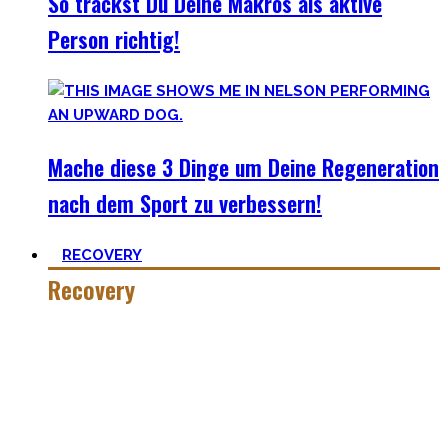
So trackst Du Deine Makros als aktive
Person richtig!
Mache diese 3 Dinge um Deine Regeneration
nach dem Sport zu verbessern!
RECOVERY
Recovery
Wer hart trainiert, muss auch hart recovern.
Die Meisten sehen nur einen Teil der Medallie und
vergessen Erholung. Schlaf heutzutage ist teilweise uncool,
oder etwas was man tun kann wenn man tod ist. #fomo