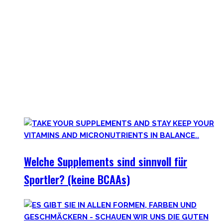
Jeder in der Fitnesswelt wird früher über später über
Supplements stolpern und in das Querfeuer des Marketings
in dieser Industrie geraten.
Anfangs mögen viele Supplements mit waghalsigen Namen,
wie Kreatinmonohydrat oder L-Arginine überwältigend
scheinen. Außerdem hilft der ganze Marketingbullshit auch
weniger. Darum findest Du hier wirklich hilfreiche,
wissenschaftlich-erwiesen sinnvolle
Nahrungsergänzungsmittel für Deine gesamte Gesundheit.
Welche Supplements sind sinnvoll für
Sportler? (keine BCAAs)