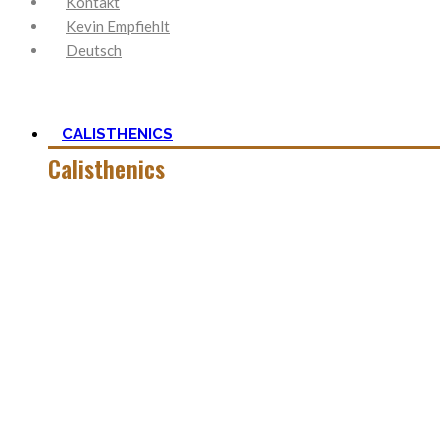
Kontakt
Kevin Empfiehlt
Deutsch
CALISTHENICS
Calisthenics
Calisthenics ist neben Ancestral Health und Ernährung, der
Grundstein um den mein Blog herum aufgebaut ist. Es ist
viel mehr als nur Kraft und der Start mit
Körpergewichtstraining ist nicht so schwer, wie man zu
aller erst denkt.
In dieser Kategorie findest Du alles hierüber – die besten
Bodyweight Übungen, coole Workouts zum Ausprobieren,
Tipps für Beginner, oder ganz einfach meine Meinung zu
wichtigen Themen.