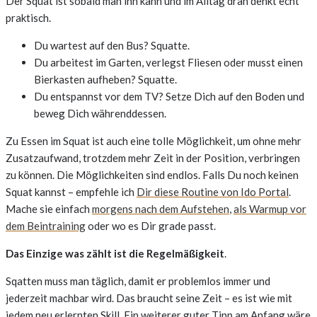
Der Squat ist sobald man ihn kann und im Alltag dran denkt echt
praktisch.
Du wartest auf den Bus? Squatte.
Du arbeitest im Garten, verlegst Fliesen oder musst einen
Bierkasten aufheben? Squatte.
Du entspannst vor dem TV? Setze Dich auf den Boden und
beweg Dich währenddessen.
Zu Essen im Squat ist auch eine tolle Möglichkeit, um ohne mehr
Zusatzaufwand, trotzdem mehr Zeit in der Position, verbringen
zu können. Die Möglichkeiten sind endlos. Falls Du noch keinen
Squat kannst – empfehle ich
Dir diese Routine von Ido Portal
.
Mache sie einfach
morgens nach dem Aufstehen
,
als Warmup vor
dem Beintraining
oder wo es Dir grade passt.
Das Einzige was zählt ist die Regelmäßigkeit
.
Sqatten muss man täglich, damit er problemlos immer und
jederzeit machbar wird. Das braucht seine Zeit – es ist wie mit
jedem neu erlernten Skill. Ein weiterer guter Tipp am Anfang wäre