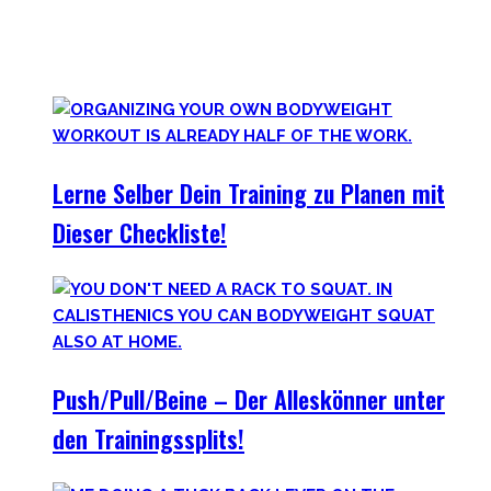
Es gibt das Sprichwort: ‚
Nothing wrong with getting strong
‚.
Vollkommen korrekt meiner Meinung nach! Kräftiger
werden schadet nie.
Lerne Selber Dein Training zu Planen mit
Dieser Checkliste!
Push/Pull/Beine – Der Alleskönner unter
den Trainingssplits!