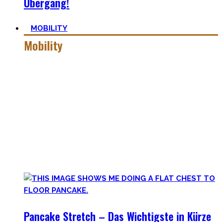
Übergang!
MOBILITY
Mobility
Mobiler zu werden ist eine Lernreise – geselle Dich zu mir
auf der dunklen Seite von qualitativer Beweglichkeit.
Pancakes, Bridges und Spagate erwarten Dich in dieser
Welt!
Hier findest Du praktische Tipps, zielführende Workouts,
die Theorie hinter Flexibilität und No-Bullshit Rat – ohne
die langweiligen Dehnungen, die Deine Mutter im Aerobic
Kurs macht.
Pancake Stretch – Das Wichtigste in Kürze