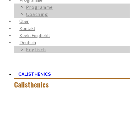
Programme
Programme
Coaching
Über
Kontakt
Kevin Empfiehlt
Deutsch
Englisch
CALISTHENICS
Calisthenics
Calisthenics ist neben Ancestral Health und Ernährung, der
Grundstein um den mein Blog herum aufgebaut ist. Es ist
viel mehr als nur Kraft und der Start mit
Körpergewichtstraining ist nicht so schwer, wie man zu
aller erst denkt.