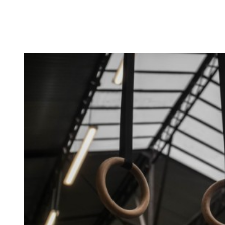
Es gibt das Sprichwort: ‚
Nothing wrong with getting strong
‚.
Vollkommen korrekt meiner Meinung nach! Kräftiger
werden schadet nie.