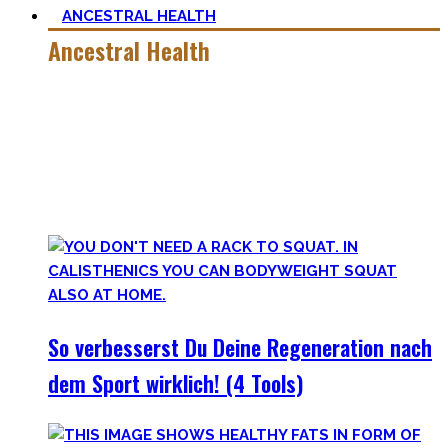
ANCESTRAL HEALTH
Ancestral Health
Gesund zu leben ist eine lebenslange, niemals endende
Aufgabe – und eine sehr individuelle. Man lernt immer mehr
dazu auf seiner Lernreise.
Was jedoch hilft ist es zurückzublicken – wie unsere
Vorfahren und der Mensch als Rasse seit Äonen gelebt hat.
So verbesserst Du Deine Regeneration nach
dem Sport wirklich! (4 Tools)