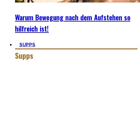
Warum Bewegung nach dem Aufstehen so
hilfreich ist!
SUPPS
Supps
Jeder in der Fitnesswelt wird früher über später über
Supplements stolpern und in das Querfeuer des Marketings
in dieser Industrie geraten.
Anfangs mögen viele Supplements mit waghalsigen Namen,
wie Kreatinmonohydrat oder L-Arginine überwältigend
scheinen. Außerdem hilft der ganze Marketingbullshit auch
weniger. Darum findest Du hier wirklich hilfreiche,
wissenschaftlich-erwiesen sinnvolle
Nahrungsergänzungsmittel für Deine gesamte Gesundheit.