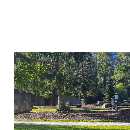
Pancakes, Bridges und Spagate erwarten Dich in dieser
Welt!
Hier findest Du praktische Tipps, zielführende Workouts,
die Theorie hinter Flexibilität und No-Bullshit Rat – ohne
die langweiligen Dehnungen, die Deine Mutter im Aerobic
Kurs macht.