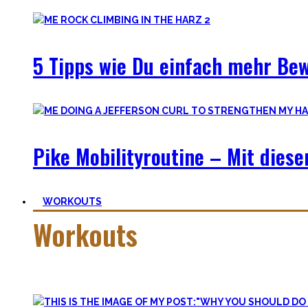
5 Tipps wie Du einfach mehr Be
Pike Mobilityroutine – Mit dies
WORKOUTS
Workouts
Es gibt das Sprichwort: ‚
Nothing wrong with getting strong
‚. Vo