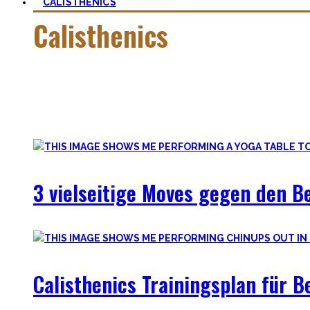
CALISTHENICS
Calisthenics
Calisthenics ist neben Ancestral Health und Ernährung, der G
so schwer, wie man zu aller erst denkt.
In dieser Kategorie findest Du alles hierüber – die besten
3 vielseitige Moves gegen den 
Calisthenics Trainingsplan für 