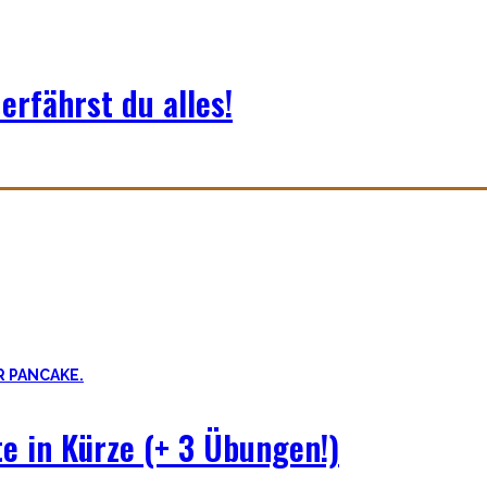
erfährst du alles!
uf der dunklen Seite von qualitativer Beweglichkeit. Pancakes, Bridg
 Theorie hinter Flexibilität und No-Bullshit Rat – ohne die langweil
e in Kürze (+ 3 Übungen!)