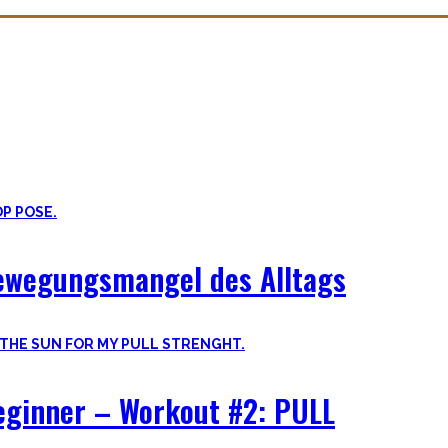
rundstein um den mein Blog herum aufgebaut ist. Es ist viel mehr als
 Bodyweight Übungen, coole Workouts zum Ausprobieren, Tipps für Be
Bewegungsmangel des Alltags
Beginner – Workout #2: PULL