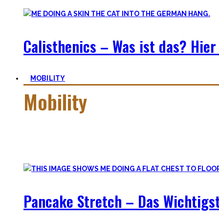
Calisthenics – Was ist das? Hier 
MOBILITY
Mobility
Mobiler zu werden ist eine Lernreise – geselle Dich zu mir a
Hier findest Du praktische Tipps, zielführende Workouts, die
Pancake Stretch – Das Wichtigst