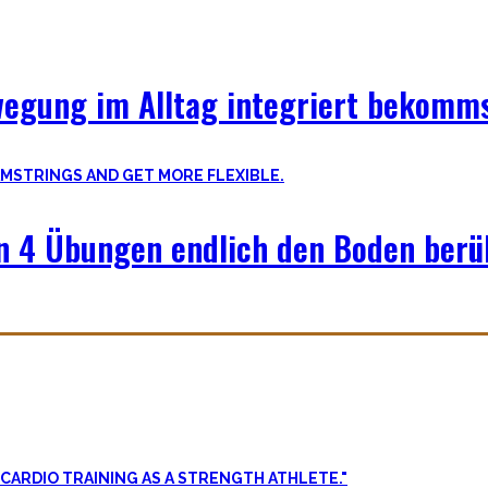
wegung im Alltag integriert bekomms
en 4 Übungen endlich den Boden berü
llkommen korrekt meiner Meinung nach! Kräftiger werden schadet nie