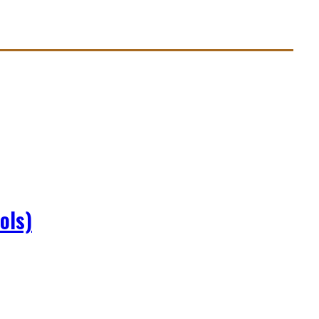
er Lernreise.
ols)