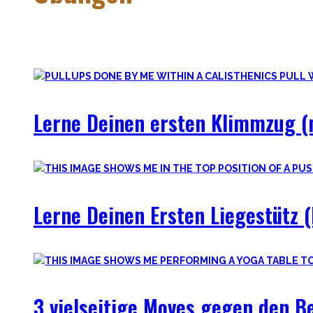
Calisthenics besteht aus vielen verschiedenen Übungen & Sk
Workoutplanung und Erfolge.
Lerne Deinen ersten Klimmzug (m
Lerne Deinen Ersten Liegestütz (
3 vielseitige Moves gegen den 