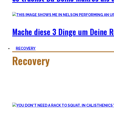
Mache diese 3 Dinge um Deine R
RECOVERY
Recovery
Wer hart trainiert, muss auch hart recovern.
Die Meisten sehen nur einen Teil der Medallie und vergessen
Lass uns diese Einstellung überdenken und Schlaf erneut pr