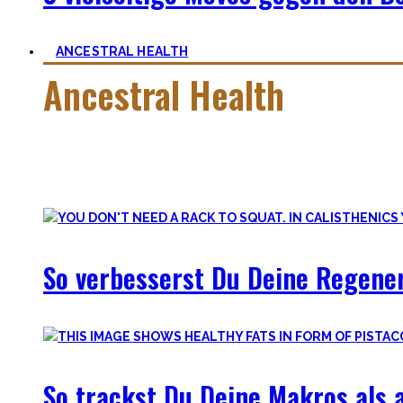
ANCESTRAL HEALTH
Ancestral Health
Gesund zu leben ist eine lebenslange, niemals endende Aufga
Was jedoch hilft ist es zurückzublicken – wie unsere Vorfah
So verbesserst Du Deine Regener
So trackst Du Deine Makros als a