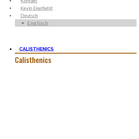
Kontakt
Kevin Empfiehlt
Deutsch
Englisch
CALISTHENICS
Calisthenics
Calisthenics ist neben Ancestral Health und Ernährung, der
Grundstein um den mein Blog herum aufgebaut ist. Es ist
viel mehr als nur Kraft und der Start mit
Körpergewichtstraining ist nicht so schwer, wie man zu
aller erst denkt.
In dieser Kategorie findest Du alles hierüber – die besten
Bodyweight Übungen, coole Workouts zum Ausprobieren,
Tipps für Beginner, oder ganz einfach meine Meinung zu
wichtigen Themen.