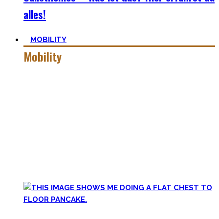
alles!
MOBILITY
Mobility
Mobiler zu werden ist eine Lernreise – geselle Dich zu mir
auf der dunklen Seite von qualitativer Beweglichkeit.
Pancakes, Bridges und Spagate erwarten Dich in dieser
Welt!
Hier findest Du praktische Tipps, zielführende Workouts,
die Theorie hinter Flexibilität und No-Bullshit Rat – ohne
die langweiligen Dehnungen, die Deine Mutter im Aerobic
Kurs macht.