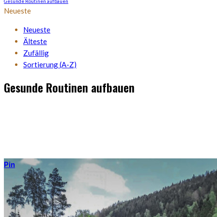
Gesunde Routinen aufbauen
Neueste
Neueste
Älteste
Zufällig
Sortierung (A-Z)
Gesunde Routinen aufbauen
Gewohnheiten sind die kleinen Superhelden unseres Lebens. Oft
unbemerkt schaffen sie ihr Werk. Routinen können buchstäblich
Dein leben zum Guten oder Schlechten beeinflussen – die
Entscheidung über die Richtung liegt bei Dir.
Pin