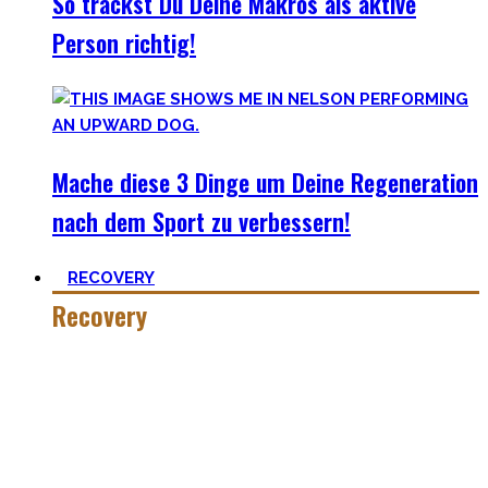
So trackst Du Deine Makros als aktive
Person richtig!
Mache diese 3 Dinge um Deine Regeneration
nach dem Sport zu verbessern!
RECOVERY
Recovery
Wer hart trainiert, muss auch hart recovern.
Die Meisten sehen nur einen Teil der Medallie und
vergessen Erholung. Schlaf heutzutage ist teilweise uncool,
oder etwas was man tun kann wenn man tod ist. #fomo