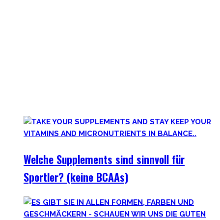
Jeder in der Fitnesswelt wird früher über später über
Supplements stolpern und in das Querfeuer des Marketings
in dieser Industrie geraten.
Anfangs mögen viele Supplements mit waghalsigen Namen,
wie Kreatinmonohydrat oder L-Arginine überwältigend
scheinen. Außerdem hilft der ganze Marketingbullshit auch
weniger. Darum findest Du hier wirklich hilfreiche,
wissenschaftlich-erwiesen sinnvolle
Nahrungsergänzungsmittel für Deine gesamte Gesundheit.
Welche Supplements sind sinnvoll für
Sportler? (keine BCAAs)