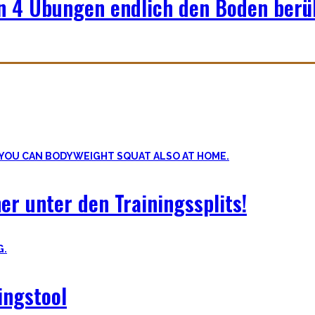
en 4 Übungen endlich den Boden berü
llkommen korrekt meiner Meinung nach! Kräftiger werden schadet nie
er unter den Trainingssplits!
ingstool