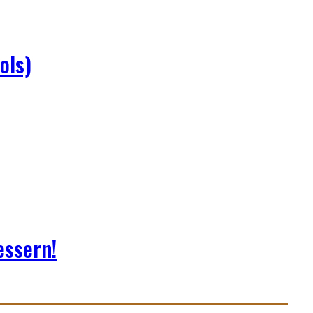
ols)
essern!