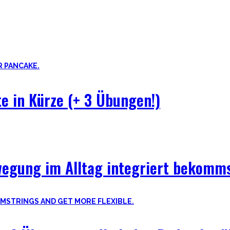
uf der dunklen Seite von qualitativer Beweglichkeit. Pancakes, Bridg
 Theorie hinter Flexibilität und No-Bullshit Rat – ohne die langweil
e in Kürze (+ 3 Übungen!)
wegung im Alltag integriert bekomms