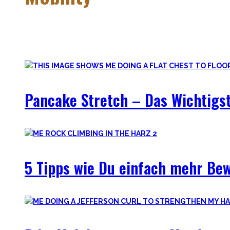
Mobiler zu werden ist eine Lernreise – geselle Dich zu mir a
Hier findest Du praktische Tipps, zielführende Workouts, die
Pancake Stretch – Das Wichtigst
5 Tipps wie Du einfach mehr Be