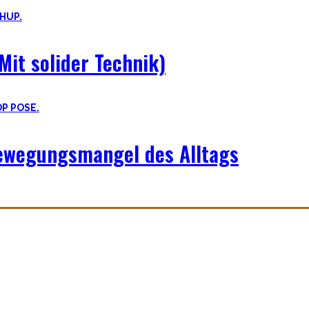
Mit solider Technik)
Bewegungsmangel des Alltags
be – und eine sehr individuelle. Man lernt immer mehr dazu auf sein
ren und der Mensch als Rasse seit Äonen gelebt hat.