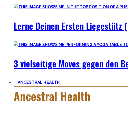
Lerne Deinen Ersten Liegestütz (
3 vielseitige Moves gegen den 
ANCESTRAL HEALTH
Ancestral Health
Gesund zu leben ist eine lebenslange, niemals endende Aufga
Was jedoch hilft ist es zurückzublicken – wie unsere Vorfah