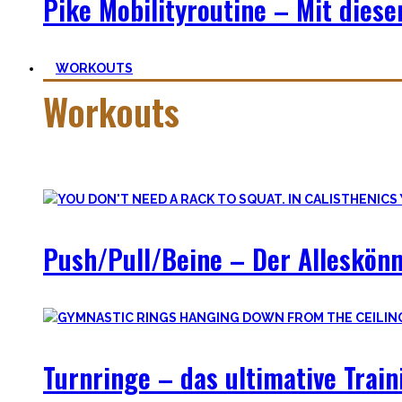
Pike Mobilityroutine – Mit dies
WORKOUTS
Workouts
Es gibt das Sprichwort: ‚
Nothing wrong with getting strong
‚. Vo
Push/Pull/Beine – Der Alleskönn
Turnringe – das ultimative Train