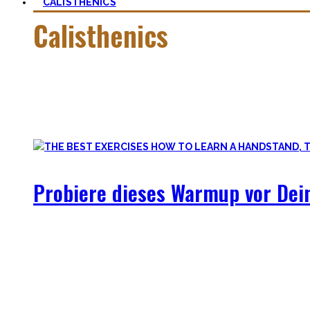
CALISTHENICS
Calisthenics
Calisthenics ist neben Ancestral Health und Ernährung, der G
so schwer, wie man zu aller erst denkt.
In dieser Kategorie findest Du alles hierüber – die besten
Probiere dieses Warmup vor Dei