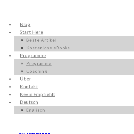
Blog
Start Here
Beste Artikel
Kostenlose eBooks
Programme
Programme
Coaching
Über
Kontakt
Kevin Empfiehlt
Deutsch
Englisch