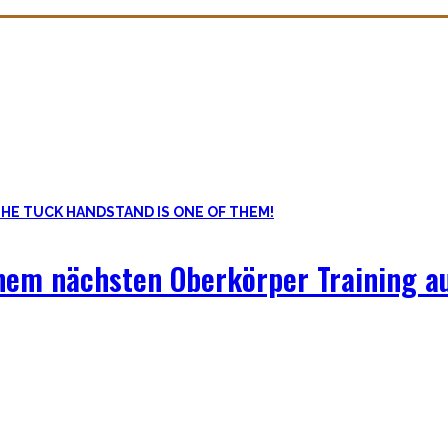
rundstein um den mein Blog herum aufgebaut ist. Es ist viel mehr als
 Bodyweight Übungen, coole Workouts zum Ausprobieren, Tipps für Be
nem nächsten Oberkörper Training au