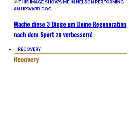
Mache diese 3 Dinge um Deine Regeneration
nach dem Sport zu verbessern!
RECOVERY
Recovery
Wer hart trainiert, muss auch hart recovern.
Die Meisten sehen nur einen Teil der Medallie und
vergessen Erholung. Schlaf heutzutage ist teilweise uncool,
oder etwas was man tun kann wenn man tod ist. #fomo
Lass uns diese Einstellung überdenken und Schlaf erneut
priorisieren, sowie andere Erholungsmethoden wie
Ernährung, Bewegung und Stress verbessern. Deine