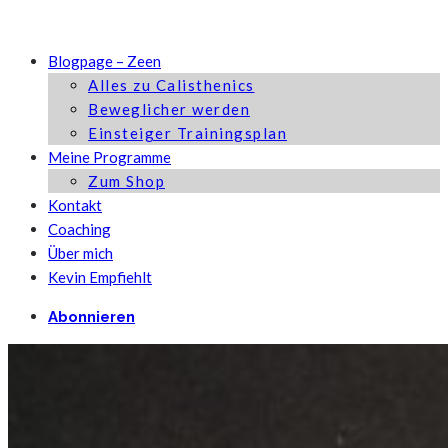
Blogpage – Zeen
Alles zu Calisthenics
Beweglicher werden
Einsteiger Trainingsplan
Meine Programme
Zum Shop
Kontakt
Coaching
Über mich
Kevin Empfiehlt
Abonnieren