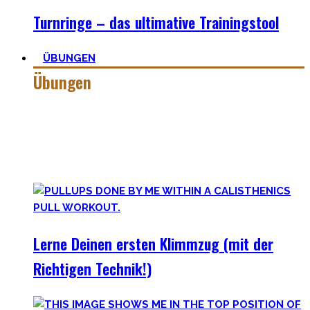
Turnringe – das ultimative Trainingstool
ÜBUNGEN
Übungen
Calisthenics besteht aus vielen verschiedenen Übungen &
Skills. Daher ist es sehr wichtig die grundlegenden
Mechaniken der einzelnen Bewegungen zu meistern – für
bessere Workoutplanung und Erfolge.
Lerne Deinen ersten Klimmzug (mit der
Richtigen Technik!)