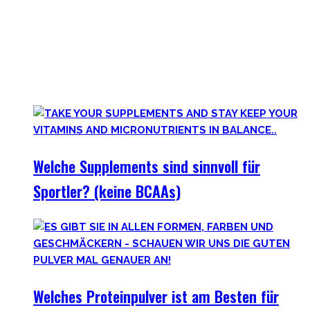
Anfangs mögen viele Supplements mit waghalsigen Namen,
wie Kreatinmonohydrat oder L-Arginine überwältigend
scheinen. Außerdem hilft der ganze Marketingbullshit auch
weniger. Darum findest Du hier wirklich hilfreiche,
wissenschaftlich-erwiesen sinnvolle
Nahrungsergänzungsmittel für Deine gesamte Gesundheit.
Welche Supplements sind sinnvoll für
Sportler? (keine BCAAs)
Welches Proteinpulver ist am Besten für