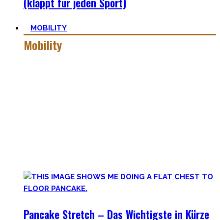
(klappt für jeden Sport)
MOBILITY
Mobility
Mobiler zu werden ist eine Lernreise – geselle Dich zu mir
auf der dunklen Seite von qualitativer Beweglichkeit.
Pancakes, Bridges und Spagate erwarten Dich in dieser
Welt!
Hier findest Du praktische Tipps, zielführende Workouts,
die Theorie hinter Flexibilität und No-Bullshit Rat – ohne
die langweiligen Dehnungen, die Deine Mutter im Aerobic
Kurs macht.
Pancake Stretch – Das Wichtigste in Kürze