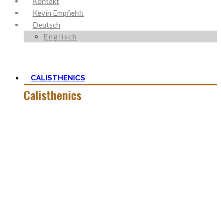
Kontakt
Kevin Empfiehlt
Deutsch
Englisch
CALISTHENICS
Calisthenics
Calisthenics ist neben Ancestral Health und Ernährung, der
Grundstein um den mein Blog herum aufgebaut ist. Es ist
viel mehr als nur Kraft und der Start mit
Körpergewichtstraining ist nicht so schwer, wie man zu
aller erst denkt.
In dieser Kategorie findest Du alles hierüber – die besten
Bodyweight Übungen, coole Workouts zum Ausprobieren,
Tipps für Beginner, oder ganz einfach meine Meinung zu
wichtigen Themen.